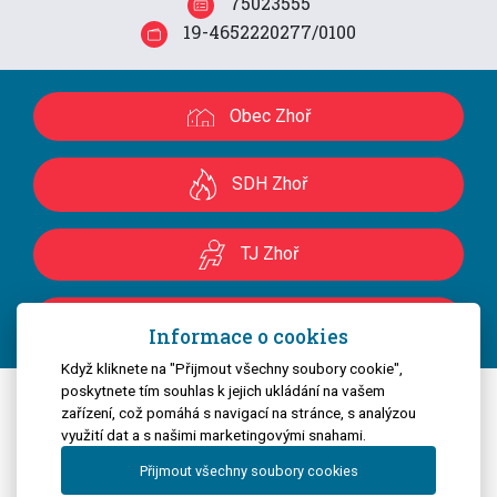
75023555
19-4652220277/0100
Obec Zhoř
SDH Zhoř
TJ Zhoř
OS Včelinec Zhoř
Informace o cookies
Když kliknete na "Přijmout všechny soubory cookie",
poskytnete tím souhlas k jejich ukládání na vašem
zařízení, což pomáhá s navigací na stránce, s analýzou
využití dat a s našimi marketingovými snahami.
Textová verze
|
Mapa stránek
|
Prohlášení o
Přijmout všechny soubory cookies
přístupnosti